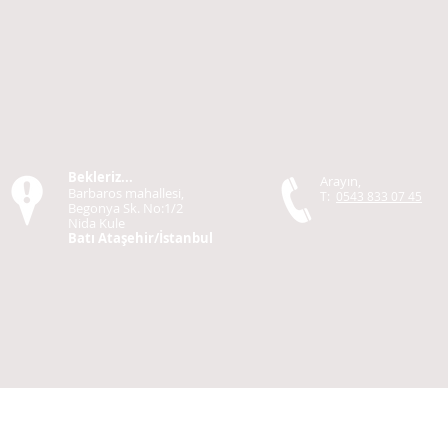
Bekleriz...
Arayın,
Barbaros mahallesi,
T:
0543 833 07 45
Begonya Sk. No:1/2
Nida Kule
Batı Ataşehir/İstanbul