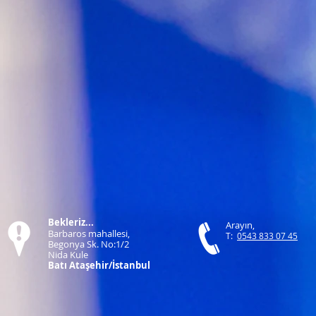
Bekleriz...
Arayın,
Barbaros mahallesi,
T:
0543 833 07 45
Begonya Sk. No:1/2
Nida Kule
Batı Ataşehir/İstanbul