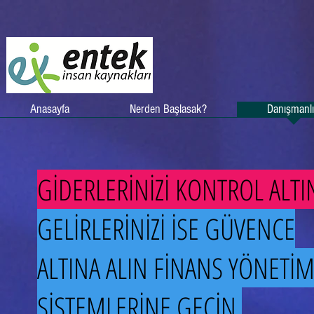
Anasayfa
Nerden Başlasak?
Danışmanl
GİDERLERİNİZİ KONTROL ALTI
GELİRLERİNİZİ İSE GÜVENCE
ALTINA ALIN FİNANS YÖNETİ
SİSTEMLERİNE GEÇİN.