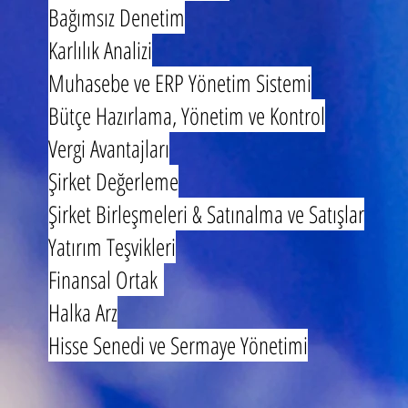
Bağımsız Denetim
Karlılık Analizi
Muhasebe ve ERP Yönetim Sistemi
Bütçe Hazırlama, Yönetim ve Kontrol
Vergi Avantajları
Şirket Değerleme
Şirket Birleşmeleri & Satınalma ve Satışlar
Yatırım Teşvikleri
Finansal Ortak
Halka Arz
Hisse Senedi ve Sermaye Yönetimi