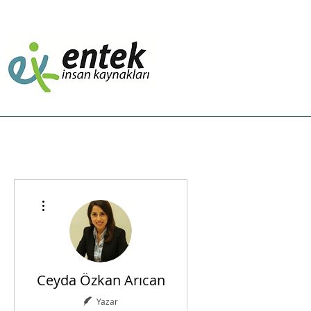
Anasayfa
Nerden Başlasak?
Danışmanl
Diğer Eylemler
Ceyda Özkan Arıcan
Yazar