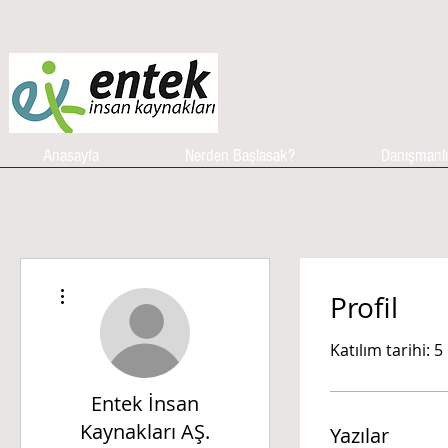
Anasayfa
Nerden Başlasak?
Danışmanl
Diğer Eylemler
Profil
Katılım tarihi: 5
Entek İnsan
Kaynakları AŞ.
Yazılar