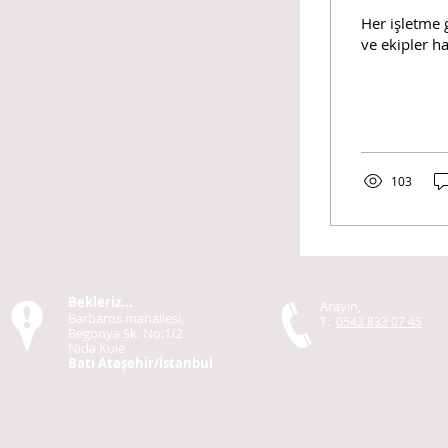
Her işletme
ve ekipler ha
103
Bekleriz...
Arayın,
Barbaros mahallesi,
T:
0543 833 07 45
Begonya Sk. No:1/2
Nida Kule
Batı Ataşehir/İstanbul