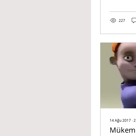
227
14 Ağu 2017
∙
2
Mükemme