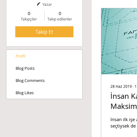
Yazar
0
0
Takipçiler
Takip edilenler
Takip Et
Profil
Blog Posts
Blog Comments
28 Haz 2019
∙
1
Blog Likes
İnsan K
Maksimu
İnsan ilk iş
seçtiysek de 