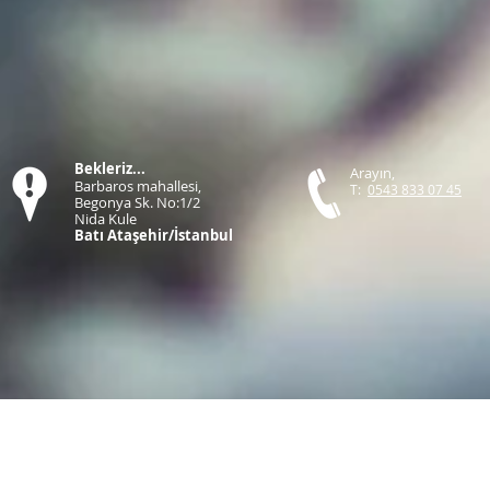
Bekleriz...
Arayın,
Barbaros mahallesi,
T:
0543 833 07 45
Begonya Sk. No:1/2
Nida Kule
Batı Ataşehir/İstanbul