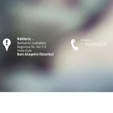
Bekleriz...
Arayın,
Barbaros mahallesi,
T:
0543 833 07 45
Begonya Sk. No:1/2
Nida Kule
Batı Ataşehir/İstanbul