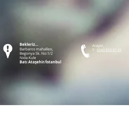
Bekleriz...
Arayın,
Barbaros mahallesi,
T:
0543 833 07 45
Begonya Sk. No:1/2
Nida Kule
Batı Ataşehir/İstanbul