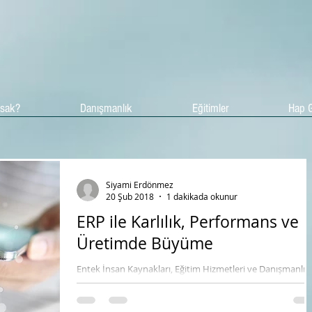
asak?
Danışmanlık
Eğitimler
Hap G
Siyami Erdönmez
20 Şub 2018
1 dakikada okunur
ERP ile Karlılık, Performans ve
Üretimde Büyüme
​Entek İnsan Kaynakları, Eğitim Hizmetleri ve Danışmanlık
A.Ş olarak B.O.S.B Bakırcılar Pirinççiler sitesindeki
danışmanlığını yaptığımız...