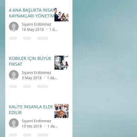
4 ANA BAŞLIKTA İNSAN
KAYNAKLARI YÖNETİMİ
Siyami Erdönmez
16 May 2018
1 dakikada okunur
KOBİLER İÇİN BÜYÜK
FIRSAT
Siyami Erdönmez
3 May 2018
1 dakikada okunur
KALİTE İNSANLA ELDE
EDİLİR
Siyami Erdönmez
10 Nis 2018
1 dakikada okunur