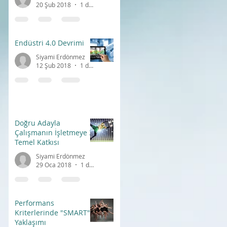
20 Şub 2018
1 dakikada okunur
Endüstri 4.0 Devrimi
Siyami Erdönmez
12 Şub 2018
1 dakikada okunur
Doğru Adayla
Çalışmanın İşletmeye 3
Temel Katkısı
Siyami Erdönmez
29 Oca 2018
1 dakikada okunur
Performans
Kriterlerinde "SMART"
Yaklaşımı