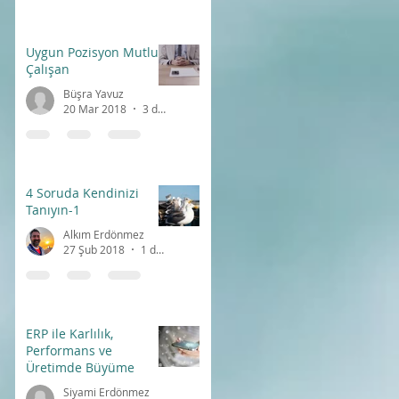
Uygun Pozisyon Mutlu
Çalışan
Büşra Yavuz
20 Mar 2018
3 dakikada okunur
4 Soruda Kendinizi
Tanıyın-1
Alkım Erdönmez
27 Şub 2018
1 dakikada okunur
ERP ile Karlılık,
Performans ve
Üretimde Büyüme
Siyami Erdönmez