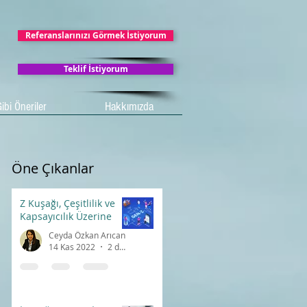
Referanslarınızı Görmek İstiyorum
Teklif İstiyorum
ibi Öneriler
Hakkımızda
Öne Çıkanlar
Z Kuşağı, Çeşitlilik ve
Kapsayıcılık Üzerine
Ceyda Özkan Arıcan
14 Kas 2022
2 dakikada okunur