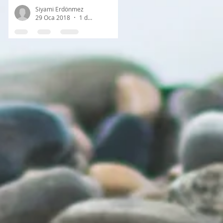
Siyami Erdönmez
29 Oca 2018
1 dakikada okunur