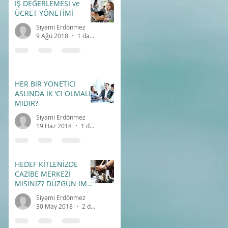
İŞ DEĞERLEMESİ ve
ÜCRET YÖNETİMİ
Siyami Erdönmez
9 Ağu 2018
1 dakikada okunur
HER BİR YÖNETİCİ
ASLINDA İK ‘CI OLMALI
MIDIR?
Siyami Erdönmez
19 Haz 2018
1 dakikada okunur
HEDEF KİTLENİZDE
CAZİBE MERKEZİ
MİSİNİZ? DÜZGÜN İMAJ
– DOĞRU İLETİŞİM
Siyami Erdönmez
30 May 2018
2 dakikada okunur