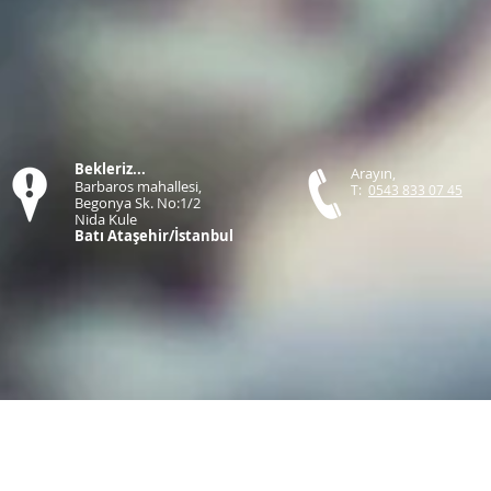
Bekleriz...
Arayın,
Barbaros mahallesi,
T:
0543 833 07 45
Begonya Sk. No:1/2
Nida Kule
Batı Ataşehir/İstanbul