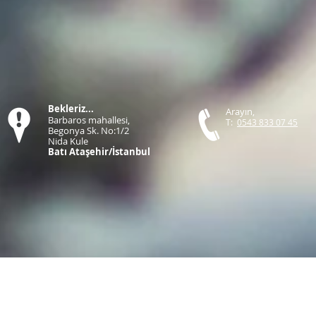
Bekleriz...
Arayın,
Barbaros mahallesi,
T:
0543 833 07 45
Begonya Sk. No:1/2
Nida Kule
Batı Ataşehir/İstanbul