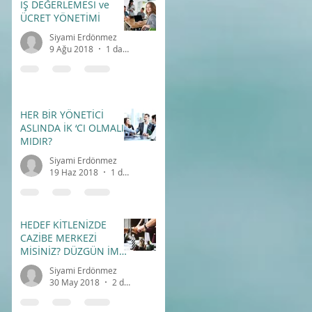
İŞ DEĞERLEMESİ ve
ÜCRET YÖNETİMİ
Siyami Erdönmez
9 Ağu 2018
1 dakikada okunur
HER BİR YÖNETİCİ
ASLINDA İK ‘CI OLMALI
MIDIR?
Siyami Erdönmez
19 Haz 2018
1 dakikada okunur
HEDEF KİTLENİZDE
CAZİBE MERKEZİ
MİSİNİZ? DÜZGÜN İMAJ
– DOĞRU İLETİŞİM
Siyami Erdönmez
30 May 2018
2 dakikada okunur