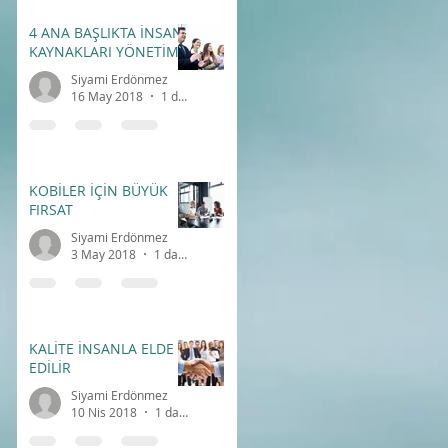
4 ANA BAŞLIKTA İNSAN
KAYNAKLARI YÖNETİMİ
Siyami Erdönmez
16 May 2018
1 dakikada okunur
KOBİLER İÇİN BÜYÜK
FIRSAT
Siyami Erdönmez
3 May 2018
1 dakikada okunur
KALİTE İNSANLA ELDE
EDİLİR
Siyami Erdönmez
10 Nis 2018
1 dakikada okunur