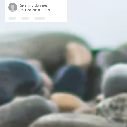
Siyami Erdönmez
29 Oca 2018
1 dakikada okunur