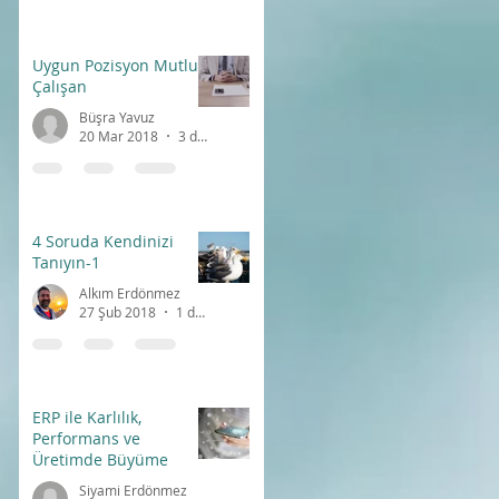
Uygun Pozisyon Mutlu
Çalışan
Büşra Yavuz
20 Mar 2018
3 dakikada okunur
4 Soruda Kendinizi
Tanıyın-1
Alkım Erdönmez
27 Şub 2018
1 dakikada okunur
ERP ile Karlılık,
Performans ve
Üretimde Büyüme
Siyami Erdönmez