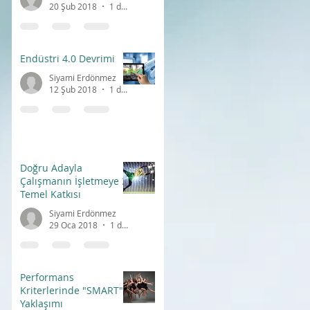
20 Şub 2018
1 dakikada okunur
Endüstri 4.0 Devrimi
Siyami Erdönmez
12 Şub 2018
1 dakikada okunur
Doğru Adayla
Çalışmanın İşletmeye 3
Temel Katkısı
Siyami Erdönmez
29 Oca 2018
1 dakikada okunur
Performans
Kriterlerinde "SMART"
Yaklaşımı