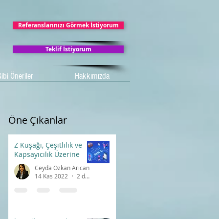
Referanslarınızı Görmek İstiyorum
Teklif İstiyorum
ibi Öneriler
Hakkımızda
Öne Çıkanlar
Z Kuşağı, Çeşitlilik ve
Kapsayıcılık Üzerine
Ceyda Özkan Arıcan
14 Kas 2022
2 dakikada okunur
ı