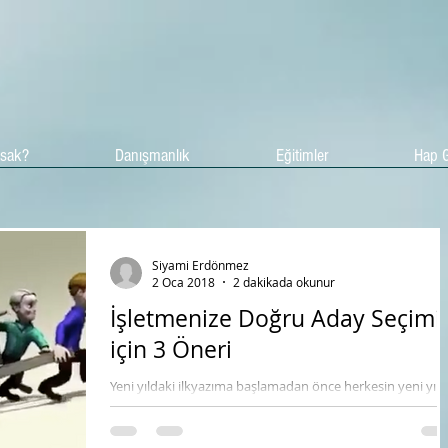
asak?
Danışmanlık
Eğitimler
Hap G
Siyami Erdönmez
2 Oca 2018
2 dakikada okunur
İşletmenize Doğru Aday Seçimi
için 3 Öneri
Yeni yıldaki ilkyazıma başlamadan önce herkesin yeni yılın
en içten dileklerimle kutlarım. Bugüne kadar genelde işe
alımlarda, işten...