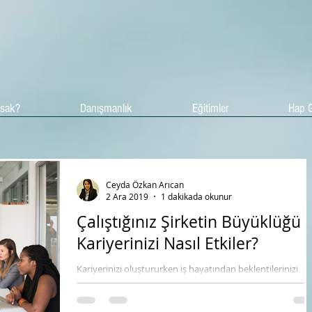
asak?
Danışmanlık
Eğitimler
Hap G
Ceyda Özkan Arıcan
2 Ara 2019
1 dakikada okunur
Çalıştığınız Şirketin Büyüklüğü
Kariyerinizi Nasıl Etkiler?
Kariyerinizi oluştururken iş hayatından beklentilerinizi
düşünüp karar almanız gerekir. Hangi rol için uygun
olduğunuz? Bu rolün...