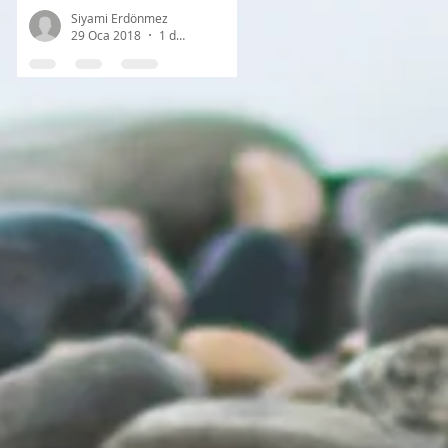
Siyami Erdönmez
29 Oca 2018
1 dakikada okunur