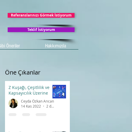
Referanslarınızı Görmek İstiyorum
Teklif İstiyorum
ibi Öneriler
Hakkımızda
Öne Çıkanlar
Z Kuşağı, Çeşitlilik ve
Kapsayıcılık Üzerine
Ceyda Özkan Arıcan
14 Kas 2022
2 dakikada okunur