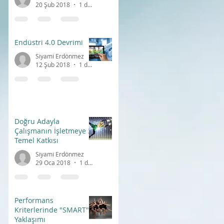
20 Şub 2018
1 dakikada okunur
Endüstri 4.0 Devrimi
Siyami Erdönmez
12 Şub 2018
1 dakikada okunur
Doğru Adayla
Çalışmanın İşletmeye 3
Temel Katkısı
Siyami Erdönmez
29 Oca 2018
1 dakikada okunur
Performans
Kriterlerinde "SMART"
Yaklaşımı