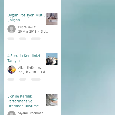
Uygun Pozisyon Mutlu
Çalışan
Büşra Yavuz
20 Mar 2018
3 dakikada okunur
4 Soruda Kendinizi
Tanıyın-1
Alkım Erdönmez
27 Şub 2018
1 dakikada okunur
ERP ile Karlılık,
Performans ve
Üretimde Büyüme
Siyami Erdönmez