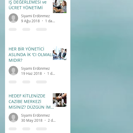
İŞ DEĞERLEMESİ ve
ÜCRET YÖNETİMİ
Siyami Erdönmez
9 Ağu 2018
1 dakikada okunur
HER BİR YÖNETİCİ
ASLINDA İK ‘CI OLMALI
MIDIR?
n
Siyami Erdönmez
19 Haz 2018
1 dakikada okunur
HEDEF KİTLENİZDE
CAZİBE MERKEZİ
MİSİNİZ? DÜZGÜN İMAJ
– DOĞRU İLETİŞİM
Siyami Erdönmez
30 May 2018
2 dakikada okunur