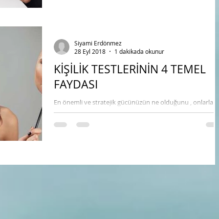
Siyami Erdönmez
28 Eyl 2018
1 dakikada okunur
KİŞİLİK TESTLERİNİN 4 TEMEL
FAYDASI
En önemli ve stratejik gücünüzün ne olduğunu , onlarla
neler yapabileceğinizi biliyor musunuz? Firmanızın ve sizi
ulaşmak istediğiniz...