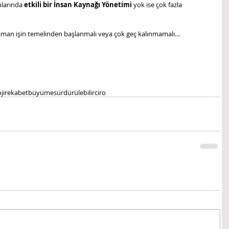
larında 
etkili bir İnsan Kaynağı Yönetimi 
yok ise çok fazla 
zaman işin temelinden başlanmalı veya çok geç kalınmamalı…
ji
rekabet
büyüme
sürdürülebilir
ciro