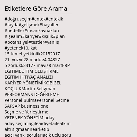
Etiketlere Göre Arama
#doğruseçim
#entek
#entekik
#fayda
#gelişmek
#hayaller
#hedefler
#insankaynakları
#işealım
#kariyer
#kişilik
#plan
#potansiyel
#testler
#yanlış
#yetenek
10. kat
15 temel yetkinlik
2015
2017
21. yüzyıl
28 madde
4.0
4857
5 zorluk
6331
7
7 mayıs
8 mart
ERP
EĞİTİM
EĞİTİM GELİŞTİRME
EĞİTİM İHTİYAÇ ANALİZİ
KARİYER YÖNETİMİ
KOBİGEL
KOÇLUK
Martin Seligman
PERFORMANS DEĞERLEME
Personel Bulma
Personel Seçme
SAP
SAP business one
Seçme ve Yerleştirme
YETENEK YÖNETİMİ
aday
aday seçimi
agile
aidiyet
aile
alkım
altı sigma
anne
arketip
açıcı yankı soruları
açık uçlu soru