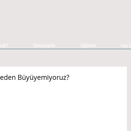
asak?
Danışmanlık
Eğitimler
Hap G
Neden Büyüyemiyoruz?