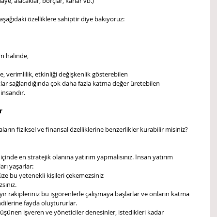
e, alacaklar, borçlar, karlar vb.)  
aşağıdaki özelliklere sahiptir diye bakıyoruz:
m halinde,   
verimlilik, etkinliği değişkenlik gösterebilen  
rtlar sağlandığında çok daha fazla katma değer üretebilen  
insandır.
r
ların fiziksel ve finansal özelliklerine benzerlikler kurabilir misiniz? 
çinde en stratejik olanına yatırım yapmalısınız. İnsan yatırım 
rı yaşarlar: 
ze bu yetenekli kişileri çekemezsiniz  
sınız.  
ır rakipleriniz bu işgörenlerle çalışmaya başlarlar ve onların katma 
dilerine fayda oluştururlar. 
üşünen işveren ve yöneticiler denesinler, istedikleri kadar 