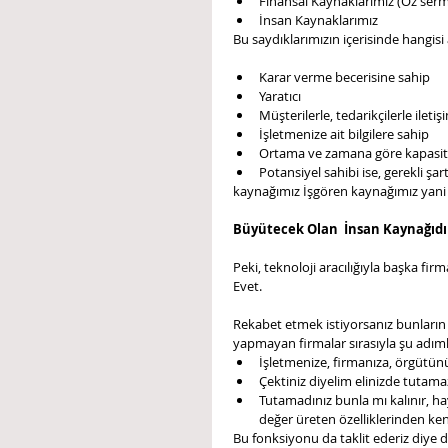
Finansal Kaynaklarımız (Öz sermay
İnsan Kaynaklarımız  
Bu saydıklarımızın içerisinde hangisi 
Karar verme becerisine sahip  
Yaratıcı  
Müşterilerle, tedarikçilerle iletişi
İşletmenize ait bilgilere sahip  
Ortama ve zamana göre kapasite, 
Potansiyel sahibi ise, gerekli şa
kaynağımız İşgören kaynağımız yani 
Büyütecek Olan  İnsan Kaynağıdı
Peki, teknoloji aracılığıyla başka firma
Evet.
Rekabet etmek istiyorsanız bunların i
yapmayan firmalar sırasıyla şu adımla
İşletmenize, firmanıza, örgütünü
Çektiniz diyelim elinizde tutamaz
Tutamadınız bunla mı kalınır, hay
değer üreten özelliklerinden ken
Bu fonksiyonu da taklit ederiz diye d