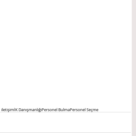
iletişim
İK Danışmanlığı
Personel Bulma
Personel Seçme