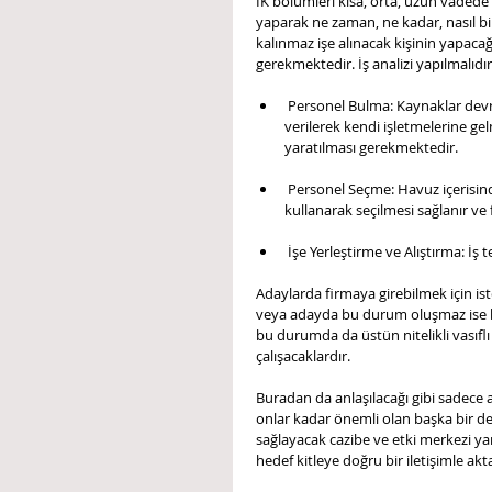
İK bölümleri kısa, orta, uzun vadede 
yaparak ne zaman, ne kadar, nasıl bir
kalınmaz işe alınacak kişinin yapacağı 
gerekmektedir. İş analizi yapılmalıd
 Personel Bulma: Kaynaklar devreye sokularak istenilen adaylara ulaşılır ve firma hakkında bilgi 
verilerek kendi işletmelerine ge
yaratılması gerekmektedir. 
 Personel Seçme: Havuz içerisindeki adaylardan en uygununu çeşitli bilimsel ve objektif yöntemler 
kullanarak seçilmesi sağlanır ve 
 İşe Yerleştirme ve Alıştırma: İş t
Adaylarda firmaya girebilmek için is
veya adayda bu durum oluşmaz ise b
bu durumda da üstün nitelikli vasıflı 
çalışacaklardır.
Buradan da anlaşılacağı gibi sadece
onlar kadar önemli olan başka bir de
sağlayacak cazibe ve etki merkezi ya
hedef kitleye doğru bir iletişimle ak