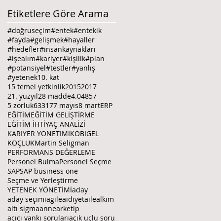
Etiketlere Göre Arama
#doğruseçim
#entek
#entekik
#fayda
#gelişmek
#hayaller
#hedefler
#insankaynakları
#işealım
#kariyer
#kişilik
#plan
#potansiyel
#testler
#yanlış
#yetenek
10. kat
15 temel yetkinlik
2015
2017
21. yüzyıl
28 madde
4.0
4857
5 zorluk
6331
7
7 mayıs
8 mart
ERP
EĞİTİM
EĞİTİM GELİŞTİRME
EĞİTİM İHTİYAÇ ANALİZİ
KARİYER YÖNETİMİ
KOBİGEL
KOÇLUK
Martin Seligman
PERFORMANS DEĞERLEME
Personel Bulma
Personel Seçme
SAP
SAP business one
Seçme ve Yerleştirme
YETENEK YÖNETİMİ
aday
aday seçimi
agile
aidiyet
aile
alkım
altı sigma
anne
arketip
açıcı yankı soruları
açık uçlu soru