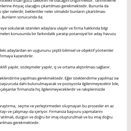
nitelikli insan gücü talebinin ne olacağını öngörmelidir. Tahminleme 
ilerine ihtiyaç olacağını çıkartılması gerekmektedir. Bununla da 
işler nelerdir, beklentiler neler olmalıdır bunların çıkartılması 
ır. Bunların sonucunda da;
lmeleri konusunda bir farkındalık yaratıp potansiyel bir aday havuzu 
firmaya kazandırılır. 
eklifi yapılır, sözleşmeler yapılır, iş ve ortama alıştırılması sağlanır. 
teklendirme yapılması gerekmektedir. Eğer isteklendirme yapılmaz ise 
aşvuruda dahi bulunulmayacak ve pozisyonla ilgilenmeyecektir bile, 
çalışanlar firmanızla hiç ilgilenmeyeceklerdir ve rakiplerinizde 
 araştırma,  seçme ve yerleştirmeden oluşmayan bu prosesler en az 
tayı ve çalışmayı da içeriyor. Firmanıza başvuru yapmalarını 
ratılmalı, düzgün ve doğru bir imaj oluşturulmalı ve bu imaj doğru 
tarılması gerekmektedir.