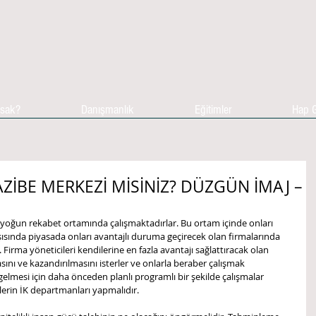
asak?
Danışmanlık
Eğitimler
Hap G
ZİBE MERKEZİ MİSİNİZ? DÜZGÜN İMAJ –
yoğun rekabet ortamında çalışmaktadırlar. Bu ortam içinde onları 
şısında piyasada onları avantajlı duruma geçirecek olan firmalarında 
Firma yöneticileri kendilerine en fazla avantajı sağlattıracak olan 
sını ve kazandırılmasını isterler ve onlarla beraber çalışmak 
 gelmesi için daha önceden planlı programlı bir şekilde çalışmalar 
erin İK departmanları yapmalıdır.