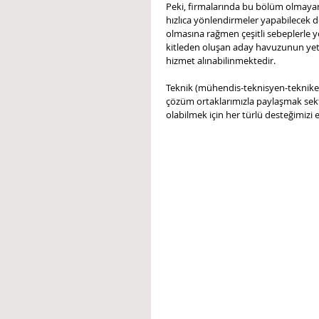
Peki, firmalarında bu bölüm olmayan 
hızlıca yönlendirmeler yapabilecek d
olmasına rağmen çeşitli sebeplerle yo
kitleden oluşan aday havuzunun yeter
hizmet alınabilinmektedir.
Teknik (mühendis-teknisyen-tekniker)
çözüm ortaklarımızla paylaşmak sekt
olabilmek için her türlü desteğimizi 