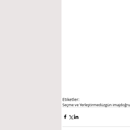
Etiketler:
Seçme ve Yerleştirme
düzgün imaj
doğru 