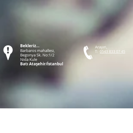
Bekleriz...
Arayın,
Barbaros mahallesi,
T:
0543 833 07 45
Begonya Sk. No:1/2
Nida Kule
Batı Ataşehir/İstanbul