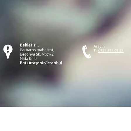
Bekleriz...
Arayın,
Barbaros mahallesi,
T:
0543 833 07 45
Begonya Sk. No:1/2
Nida Kule
Batı Ataşehir/İstanbul