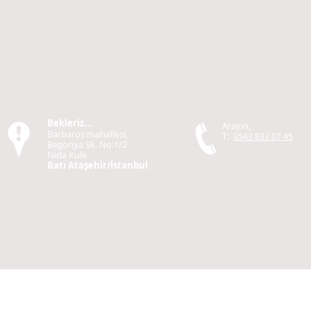
Bekleriz...
Arayın,
Barbaros mahallesi,
T:
0543 833 07 45
Begonya Sk. No:1/2
Nida Kule
Batı Ataşehir/İstanbul