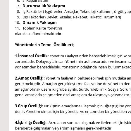
§  Kapalı Sistem    
Durumsallık Yaklaşımı
İç Faktörler ( İşgörenler, Amaçlar, Teknoloji kullanımı, örgüt yapı
Dış Faktörler (Devlet, Yasalar, Rekabet, Tüketici Tutumları)    
Dinamik Yaklaşım
Toplam Kalite Yönetimi     
olarak sınıflandırılmaktadır.
Yönetimlerin Temel Özellikleri;
1.İnsansal Özellik:
 Yönetim Faaliyetinden bahsedebilmek için Yön
zorundadır. Dolayısıyla insan Yönetimin asli unsurudur ve insanın sa
yönetimden bahsedilebilir. Yönetimin odağında insan bulunmaktad
2.Amaç Özelliği: 
Yönetim faaliyetin bahsedebilmek için mutlaka a
gerekmektedir. Amaçları gerçekleştirme faaliyetine de yönetim deni
amaçlar olmak üzere iki gruba ayrılır. Sürdürülebilirlik, Sosyal Soru
genel amaçlarla çelişmeden özel amaçlara da ulaşmaya çalışmaktır.
3.Grup Özelliği:
 Bir kişinin amaçlarına ulaşmak için uğraştığı işe 
denir. Yönetim olması için bir yönetici ve en azından bir yönetilen 
4.İşbirliği Özelliği:
 Arzulanan sonuca ulaşmak ve ilerlemek için işbir
beraberce çalışmaları ve yardımlaşmaları gerekmektedir.