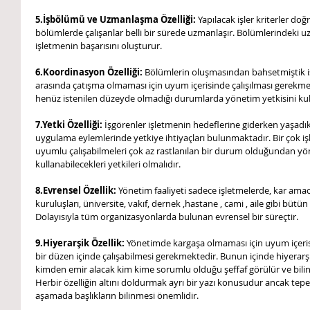
5.İşbölümü ve Uzmanlaşma Özelliği:
 Yapılacak işler kriterler do
bölümlerde çalışanlar belli bir sürede uzmanlaşır. Bölümlerindeki u
işletmenin başarısını oluşturur.
6.Koordinasyon Özelliği: 
Bölümlerin oluşmasından bahsetmiştik iş
arasında çatışma olmaması için uyum içerisinde çalışılması gerek
henüz istenilen düzeyde olmadığı durumlarda yönetim yetkisini ku
7.Yetki Özelliği:
 İşgörenler işletmenin hedeflerine giderken yaşadıkl
uygulama eylemlerinde yetkiye ihtiyaçları bulunmaktadır. Bir çok işl
uyumlu çalışabilmeleri çok az rastlanılan bir durum olduğundan yöne
kullanabilecekleri yetkileri olmalıdır.
8.Evrensel Özellik:
 Yönetim faaliyeti sadece işletmelerde, kar amac
kuruluşları, üniversite, vakıf, dernek ,hastane , cami , aile gibi büt
Dolayısıyla tüm organizasyonlarda bulunan evrensel bir süreçtir.
9.Hiyerarşik Özellik: 
Yönetimde kargaşa olmaması için uyum içerisi
bir düzen içinde çalışabilmesi gerekmektedir. Bunun içinde hiyerarş
kimden emir alacak kim kime sorumlu olduğu şeffaf görülür ve bilinir
Herbir özelliğin altını doldurmak ayrı bir yazı konusudur ancak t
aşamada başlıkların bilinmesi önemlidir.