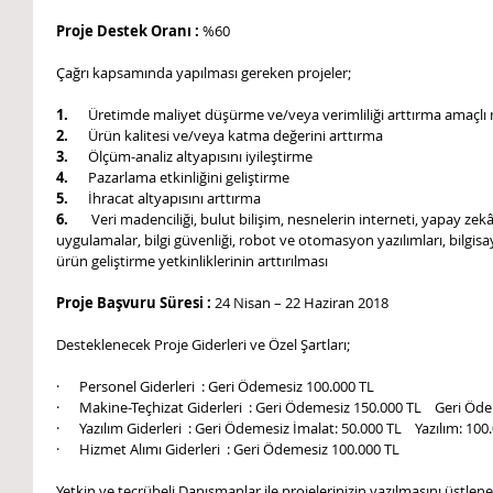
Proje Destek Oranı :
 %60
Çağrı kapsamında yapılması gereken projeler;
1.
      Üretimde maliyet düşürme ve/veya verimliliği arttırma amaçl
2.
      Ürün kalitesi ve/veya katma değerini arttırma
3.
      Ölçüm-analiz altyapısını iyileştirme
4.   
   Pazarlama etkinliğini geliştirme
5.
      İhracat altyapısını arttırma
6. 
      Veri madenciliği, bulut bilişim, nesnelerin interneti, yapay zek
uygulamalar, bilgi güvenliği, robot ve otomasyon yazılımları, bilgisa
ürün geliştirme yetkinliklerinin arttırılması
Proje Başvuru Süresi : 
24 Nisan – 22 Haziran 2018
Desteklenecek Proje Giderleri ve Özel Şartları;
·      Personel Giderleri  : Geri Ödemesiz 100.000 TL
·      Makine-Teçhizat Giderleri  : Geri Ödemesiz 150.000 TL    Geri Öde
·      Yazılım Giderleri  : Geri Ödemesiz İmalat: 50.000 TL    Yazılım: 10
·      Hizmet Alımı Giderleri  : Geri Ödemesiz 100.000 TL
Yetkin ve tecrübeli Danışmanlar ile projelerinizin yazılmasını üstlenebi