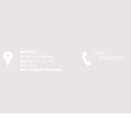
Bekleriz...
Arayın,
Barbaros mahallesi,
T:
0543 833 07 45
Begonya Sk. No:1/2
Nida Kule
Batı Ataşehir/İstanbul