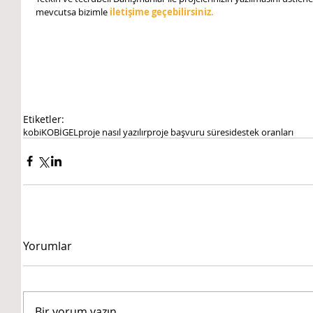
mevcutsa bizimle
 iletişime geçebilirsiniz.
Etiketler:
kobi
KOBİGEL
proje nasıl yazılır
proje başvuru süresi
destek oranları
Yorumlar
Bir yorum yazın...