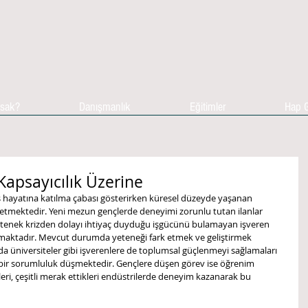
asak?
Danışmanlık
Eğitimler
Hap G
 Kapsayıcılık Üzerine
ş hayatına katılma çabası gösterirken küresel düzeyde yaşanan 
m etmektedir. Yeni mezun gençlerde deneyimi zorunlu tutan ilanlar 
etenek krizden dolayı ihtiyaç duyduğu işgücünü bulamayan işveren 
aktadır. Mevcut durumda yeteneği fark etmek ve geliştirmek 
da üniversiteler gibi işverenlere de toplumsal güçlenmeyi sağlamaları 
bir sorumluluk düşmektedir. Gençlere düşen görev ise öğrenim 
eri, çeşitli merak ettikleri endüstrilerde deneyim kazanarak bu 