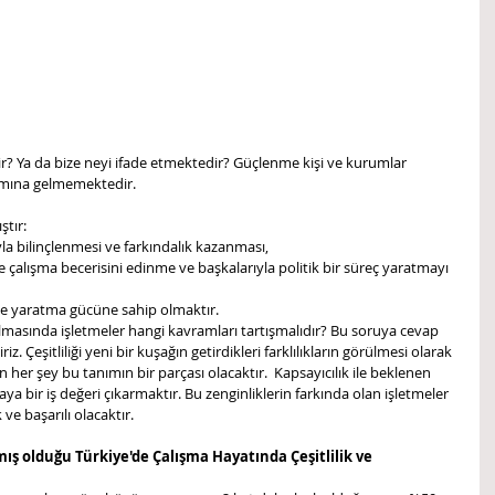
r? Ya da bize neyi ifade etmektedir? Güçlenme kişi ve kurumlar 
amına gelmemektedir.
ştır:
yla bilinçlenmesi ve farkındalık kazanması,
e çalışma becerisini edinme ve başkalarıyla politik bir süreç yaratmayı 
e yaratma gücüne sahip olmaktır. 
lmasında işletmeler hangi kavramları tartışmalıdır? Bu soruya cevap 
iriz. Çeşitliliği yeni bir kuşağın getirdikleri farklılıkların görülmesi olarak 
an her şey bu tanımın bir parçası olacaktır.  Kapsayıcılık ile beklenen 
rtaya bir iş değeri çıkarmaktır. Bu zenginliklerin farkında olan işletmeler 
ve başarılı olacaktır.
ş olduğu Türkiye'de Çalışma Hayatında Çeşitlilik ve 