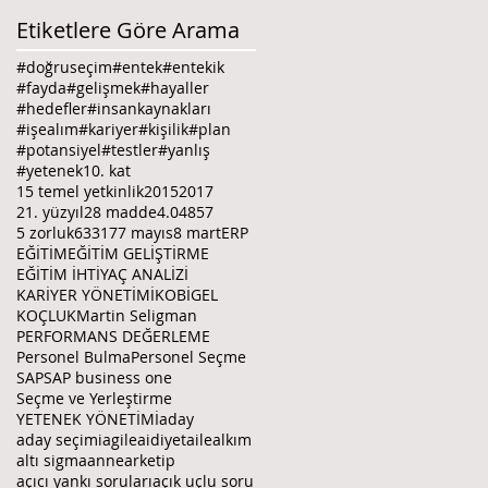
Etiketlere Göre Arama
#doğruseçim
#entek
#entekik
#fayda
#gelişmek
#hayaller
#hedefler
#insankaynakları
#işealım
#kariyer
#kişilik
#plan
#potansiyel
#testler
#yanlış
#yetenek
10. kat
15 temel yetkinlik
2015
2017
21. yüzyıl
28 madde
4.0
4857
5 zorluk
6331
7
7 mayıs
8 mart
ERP
EĞİTİM
EĞİTİM GELİŞTİRME
EĞİTİM İHTİYAÇ ANALİZİ
KARİYER YÖNETİMİ
KOBİGEL
KOÇLUK
Martin Seligman
PERFORMANS DEĞERLEME
Personel Bulma
Personel Seçme
SAP
SAP business one
Seçme ve Yerleştirme
YETENEK YÖNETİMİ
aday
aday seçimi
agile
aidiyet
aile
alkım
altı sigma
anne
arketip
açıcı yankı soruları
açık uçlu soru