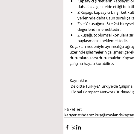
Kapsayıcı şirketlerin kapsayıcı
daha fazla gelir elde ettiği belirti
Z Kuşağı, kapsayıcı bir şirket kü
yerlerinde daha uzun süreli çalı
Z ve Y kuşağının 5’te 2’si bireysel
değerlendirmemektedir. 
Z kuşağı, toplumsal konulara şi
paylaşmasını beklemektedir.
Kuşakları nedeniyle ayrımcılığa uğra
üzerinde işletmelerin çalışması gerek
durumlara karşı durulmalıdır. Kapsayı
çalışma hayatı kurabiliriz.
Kaynaklar:
 Deloitte Türkiye/Türkiye'de Çalışm
 Global Compact Network Türkiye/ İş 
Etiketler:
kariyer
istihdam
z kuşağı
rowlands
kapsay