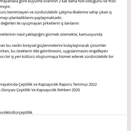
 olmayanlara göre büyüme oranının 2 kat daha hızlı olduğunu ve %50 
lmiştir.
ltürü benimseyen ve sürdürülebilir çalışma ilkelerine sahip çıkan iş 
şmayı planladıklarını paylaşmaktadır.
 değerleri ile uyuşmayan şirketlerin iş ilanlarını 
rketlerinin nasıl yaklaştığını görmek istemekte, kamuoyunda 
yan bu neslin bireysel güçlenmelerini kolaylaştıracak çözümler 
irken, bu isteklerin dile getirilmesini, uygulanmasını engelleyen 
cı bir iş yeri kültürü oluşturmaya hizmet ederek sürdürülebilir bir 
a Hayatında Çeşitlilik ve Kapsayıcılık Raporu Temmuz 2022
Dünyası Çeşitlilik Ve Kapsayıcılık Rehberi 2020 
ıcılık
kültür
çeşitlilik