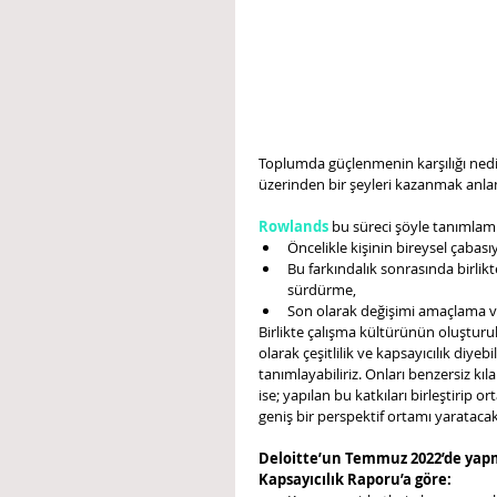
Toplumda güçlenmenin karşılığı nedi
üzerinden bir şeyleri kazanmak anl
Rowlands
bu süreci şöyle tanımlamı
Öncelikle kişinin bireysel çabası
Bu farkındalık sonrasında birlikt
sürdürme,
Son olarak değişimi amaçlama v
Birlikte çalışma kültürünün oluşturu
olarak çeşitlilik ve kapsayıcılık diyebil
tanımlayabiliriz. Onları benzersiz kıl
ise; yapılan bu katkıları birleştirip o
geniş bir perspektif ortamı yaratacak 
Deloitte’un Temmuz 2022’de yapmı
Kapsayıcılık Raporu’a göre: